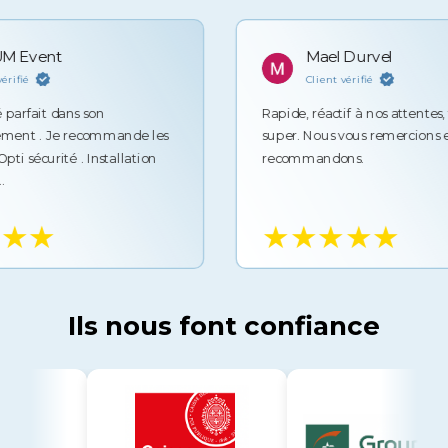
ent
Mael Durvel
Client vérifié
it dans son
Rapide, réactif à nos attentes, techn
 Je recommande les
super. Nous vous remercions et vous
urité . Installation
recommandons.
★
★★★★★
Ils nous font confiance