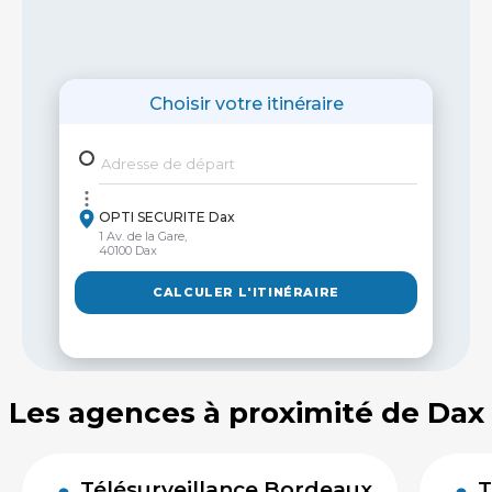
Choisir votre itinéraire
Adresse de départ
OPTI SECURITE Dax
1 Av. de la Gare,
40100 Dax
CALCULER L'ITINÉRAIRE
Les agences à proximité de Dax
Télésurveillance Bordeaux
T