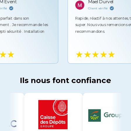
ent
Mael Durvel
Client vérifié
it dans son
Rapide, réactif à nos attentes, techn
 Je recommande les
super. Nous vous remercions et vous
urité . Installation
recommandons.
★
★★★★★
Ils nous font confiance