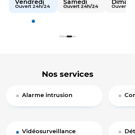
Vendredi
Samedi
Diman
4
Ouvert 24h/24
Ouvert 24h/24
Ouvert 2
Nos services
Alarme intrusion
Con
Vidéosurveillance
Dét