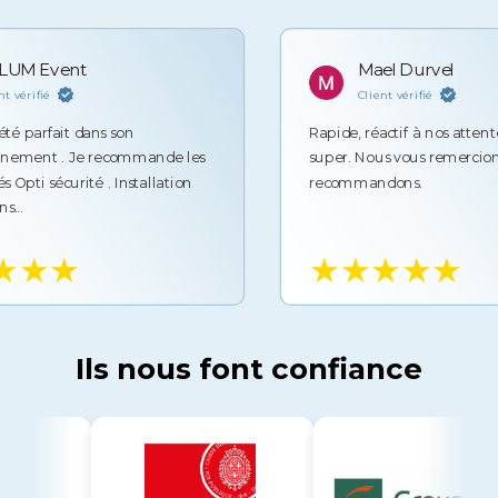
Event
Mael Durvel
ié
Client vérifié
rfait dans son
Rapide, réactif à nos attentes, te
t . Je recommande les
super. Nous vous remercions et v
sécurité . Installation
recommandons.
★★
★★★★★
Ils nous font confiance